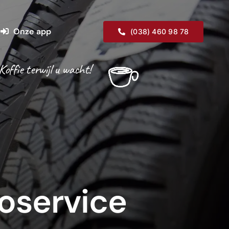
Onze app
(038) 460 98 78
Koffie terwijl u wacht!
oservice