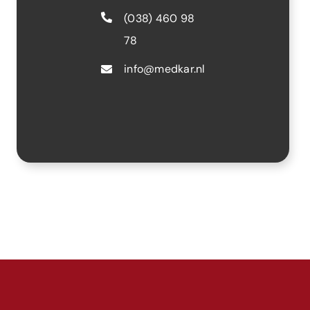
(038) 460 98
78
info@medkar.nl