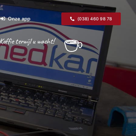
Onze app
(038) 460 98 78
Koffie terwijl u wacht!