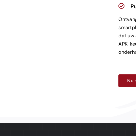
Pu
Ontvan
smartp
dat uw 
APK-keu
onderh
Nu r