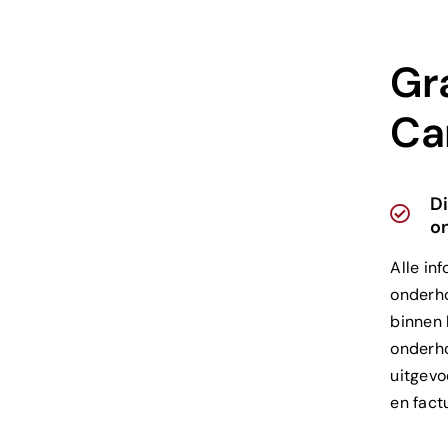
Gr
Ca
Di
o
Alle in
onderh
binnen 
onderho
uitgev
en fact