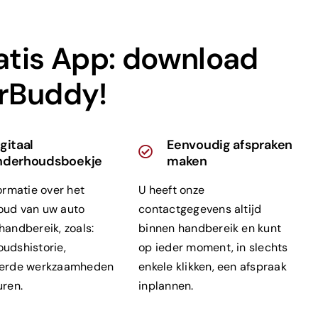
atis App: download
rBuddy!
gitaal
Eenvoudig afspraken
nderhoudsboekje
maken
formatie over het
U heeft onze
oud van uw auto
contactgegevens altijd
handbereik, zoals:
binnen handbereik en kunt
udshistorie,
op ieder moment, in slechts
oerde werkzaamheden
enkele klikken, een afspraak
uren.
inplannen.