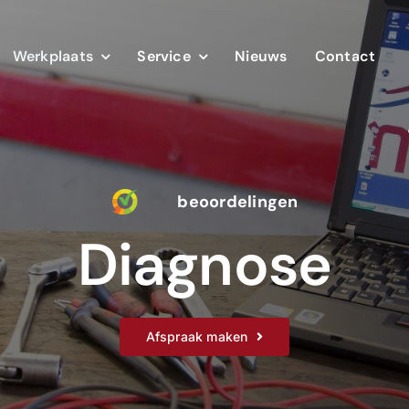
Werkplaats
Service
Nieuws
Contact
beoordelingen
Diagnose
Afspraak maken