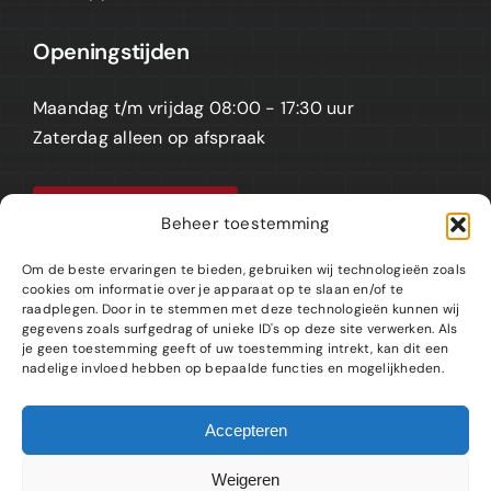
Openingstijden
Maandag t/m vrijdag 08:00 - 17:30 uur
Zaterdag alleen op afspraak
Afspraak maken
Beheer toestemming
Om de beste ervaringen te bieden, gebruiken wij technologieën zoals
cookies om informatie over je apparaat op te slaan en/of te
raadplegen. Door in te stemmen met deze technologieën kunnen wij
KVK: 95880925 • BTW: NL867366321B01
gegevens zoals surfgedrag of unieke ID's op deze site verwerken. Als
je geen toestemming geeft of uw toestemming intrekt, kan dit een
nadelige invloed hebben op bepaalde functies en mogelijkheden.
Algemene voorwaarden
Copyright
Disclaimer
Privacyverklaring
Accepteren
Cookiebeleid (EU)
Weigeren